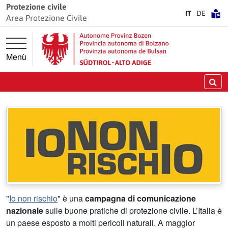
Vai direttamente alla navigazione principale
Vai al contenuto principale
Protezione civile
IT
DE
Area Protezione Civile
Menù
Protezione civile
Sicurezza. Responsabilità. Fiducia.
Ce
"
Io non rischio
" è una
campagna di comunicazione
nazionale
sulle buone pratiche di protezione civile. L’Italia è
un paese esposto a molti pericoli naturali. A maggior