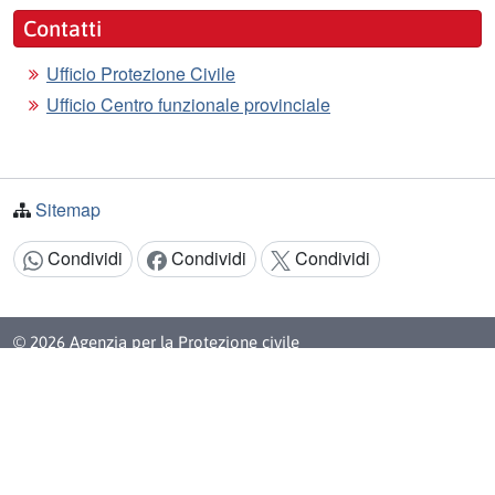
Contatti
Ufficio Protezione Civile
Ufficio Centro funzionale provinciale
Sitemap
Condividi
Condividi
Condividi
Condividi:
© 2026 Agenzia per la Protezione civile
Un ente della
Provincia autonoma di Bolzano
Cod. Fisc.: 80013370210
PEC:
bevoelkerungsschutz.protezionecivile@pec.prov.bz.it
Realizzazione:
Informatica Alto Adige SPA