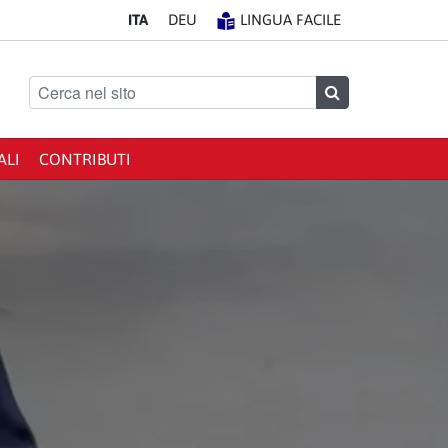
IT
A
DE
U
LINGUA FACILE
Cerca nel sito
Cerca
ALI
CONTRIBUTI