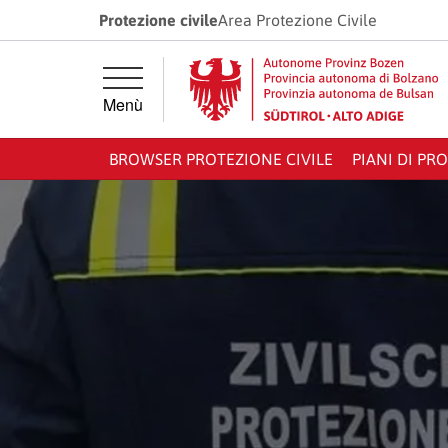
Vai direttamente alla navigazione principale
Vai al contenuto principale
Protezione civile
Area Protezione Civile
Menù
BROWSER PROTEZIONE CIVILE
PIANI DI PR